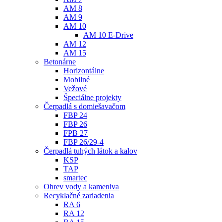
AM 8
AM 9
AM 10
AM 10 E-Drive
AM 12
AM 15
Betonárne
Horizontálne
Mobilné
Vežové
Špeciálne projekty
Čerpadlá s domiešavačom
FBP 24
FBP 26
FPB 27
FBP 26/29-4
Čerpadlá tuhých látok a kalov
KSP
TAP
smartec
Ohrev vody a kameniva
Recyklačné zariadenia
RA 6
RA 12