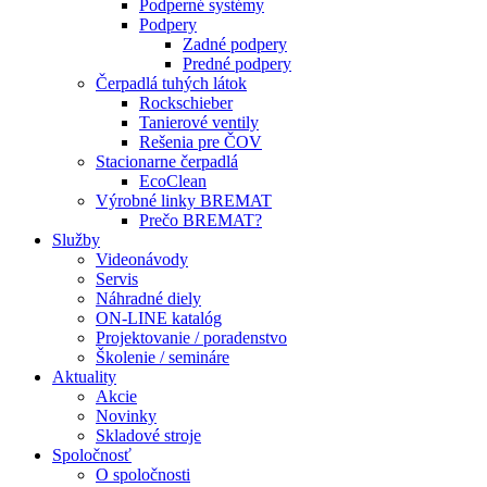
Podperné systémy
Podpery
Zadné podpery
Predné podpery
Čerpadlá tuhých látok
Rockschieber
Tanierové ventily
Rešenia pre ČOV
Stacionarne čerpadlá
EcoClean
Výrobné linky BREMAT
Prečo BREMAT?
Služby
Videonávody
Servis
Náhradné diely
ON-LINE katalóg
Projektovanie / poradenstvo
Školenie / semináre
Aktuality
Akcie
Novinky
Skladové stroje
Spoločnosť
O spoločnosti