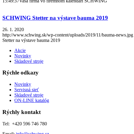
15:49:37
Vaša firma vo firemnom kalendári SCHWING
SCHWING Stetter na výstave bauma 2019
26. 1. 2020
http://www.schwing.sk/wp-content/uploads/2019/11/bauma-news.jpg
Stetter na výstave bauma 2019
Akcie
Novinky
Skladové stroje
Rýchle odkazy
Novinky
Servisná sieť
Skladové stroje
ON-LINE katalóg
Rýchly kontakt
Tel: +420 596 746 780
Email:
info@schwing.cz