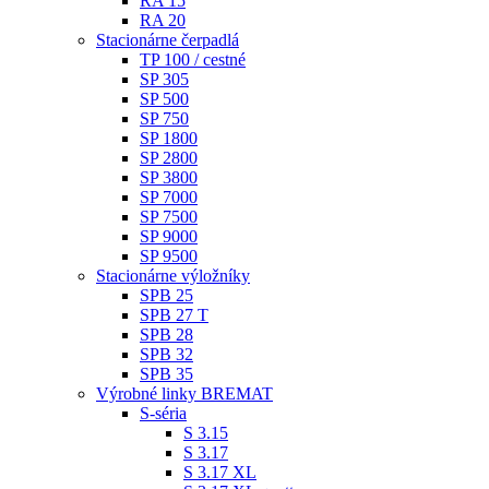
RA 15
RA 20
Stacionárne čerpadlá
TP 100 / cestné
SP 305
SP 500
SP 750
SP 1800
SP 2800
SP 3800
SP 7000
SP 7500
SP 9000
SP 9500
Stacionárne výložníky
SPB 25
SPB 27 T
SPB 28
SPB 32
SPB 35
Výrobné linky BREMAT
S-séria
S 3.15
S 3.17
S 3.17 XL