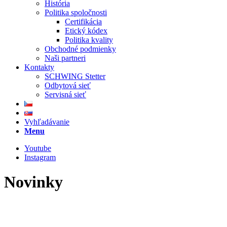
História
Politika spoločnosti
Certifikácia
Etický kódex
Politika kvality
Obchodné podmienky
Naši partneri
Kontakty
SCHWING Stetter
Odbytová sieť
Servisná sieť
Vyhľadávanie
Menu
Youtube
Instagram
Novinky