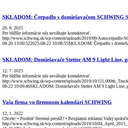
SKLADOM: Čerpadlo s domiešavačom SCHWING Ste
20. 8. 2025
Pre bližšie informácie nás neváhajte kontaktovať.
http://www.schwing.sk/wp-content/uploads/2019/09/Autocerpadl
08-20 13:00:52
2025-08-22 10:08:55
SKLADOM: Čerpadlo s domieš
SKLADOM: Domiešavače Stetter AM 9 Light Line, g
12. 7. 2025
Pre bližšie informácie nás neváhajte kontaktovať.
http://www.schwing.sk/wp-content/uploads/2019/10/111.000th_Truck
08-22 10:09:46
SKLADOM: Domiešavače Stetter AM 9 Light Line, g
Vaša firma vo firemnom kalendári SCHWING
12. 1. 2022
Chcete: • Posilniť firemnú prestíž? • Bezplatnú reklamu Vašej spol
http://www.schwing.sk/wp-content/uploads/2019/10/04_April_2015_A