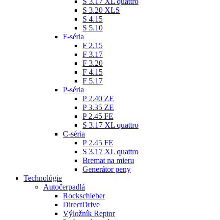
S 3.17 XL quattro
S 3.20 XLS
S 4.15
S 5.10
F-séria
F 2.15
F 3.17
F 3.20
F 4.15
F 5.17
P-séria
P 2.40 ZE
P 3.35 ZE
P 2.45 FE
S 3.17 XL quattro
C-séria
P 2.45 FE
S 3.17 XL quattro
Bremat na mieru
Generátor peny
Technológie
Autočerpadlá
Rockschieber
DirectDrive
Výložník Reptor