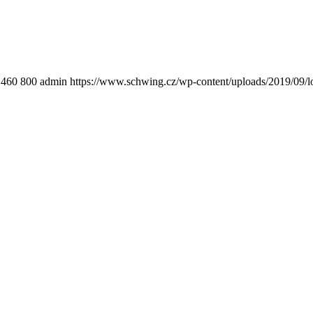
460
800
admin
https://www.schwing.cz/wp-content/uploads/2019/09/l