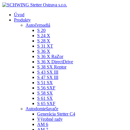
Úvod
Produkty
Autočerpadlá
S 20
S 24 X
S 28 X
S 31 XT
S 36 X
S 36 X RaZor
S 36 X DirectDrive
S 38 SX Reptor
S 43 SX III
S 47 SX III
S 51 SX
S 56 SXF
S 58 SX
S 61 SX
S 65 SXF
Autodomiešavače
Generácia Stetter C4
Výrobné rady
AM 6
AM 7