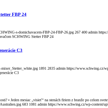
tter FBP 24
o-SCHWING-s-domichavacem-FBP-24-FBP-26.jpg
267
400
admin
https
avačom SCHWING Stetter FBP 24
enerácie C3
-mixer_Stetter_white.jpg
1891
2835
admin
https://www.schwing.cz/wp
enerácie C3
očnosti? • Jeden mesiac „visieť“ na stenách firiem z branže po celom
ustralien.jpg
683
1081
admin
https://www.schwing.cz/wp-content/up