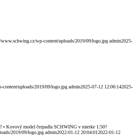
://www.schwing.cz/wp-content/uploads/2019/09/logo.jpg
admin
2025-
-content/uploads/2019/09/logo.jpg
admin
2025-07-12 12:00:14
2025-
 svete? • Kovový model čerpadla SCHWING v mierke 1:50?
loads/2019/09/logo.jpg
admin
2022-01-12 20:04:01
2022-01-12