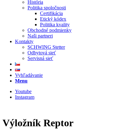
História
Politika spoločnosti
Certifikácia
Etický kódex
Politika kvality
Obchodné podmienky
Naši partneri
Kontakty
SCHWING Stetter
Odbytová sieť
Servisná sieť
Vyhľadávanie
Menu
Youtube
Instagram
Výložník Reptor