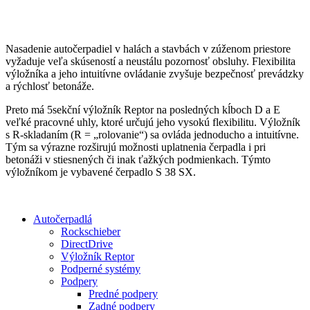
Nasadenie autočerpadiel v halách a stavbách v zúženom priestore
vyžaduje veľa skúseností a neustálu pozornosť obsluhy. Flexibilita
výložníka a jeho intuitívne ovládanie zvyšuje bezpečnosť prevádzky
a rýchlosť betonáže.
Preto má 5sekční výložník Reptor na posledných kĺboch D a E
veľké pracovné uhly, ktoré určujú jeho vysokú flexibilitu. Výložník
s R-skladaním (R = „rolovanie“) sa ovláda jednoducho a intuitívne.
Tým sa výrazne rozširujú možnosti uplatnenia čerpadla i pri
betonáži v stiesnených či inak ťažkých podmienkach. Týmto
výložníkom je vybavené čerpadlo S 38 SX.
Autočerpadlá
Rockschieber
DirectDrive
Výložník Reptor
Podperné systémy
Podpery
Predné podpery
Zadné podpery