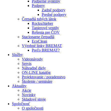
Podperné systémy
Podpery
Zadné podpery
Predné podpery
Čerpadlá tuhých látok
Rockschieber
Tanierové ventily
Rešenia pre ČOV
Stacionarne čerpadlá
EcoClean
Výrobné linky BREMAT
Prečo BREMAT?
Služby
Videonávody
Servis
Náhradné diely
ON-LINE katalóg
Projektovanie / poradenstvo
Školenie / semináre
Aktuality
Akcie
Novinky
Skladové stroje
Spoločnosť
O spoločnosti