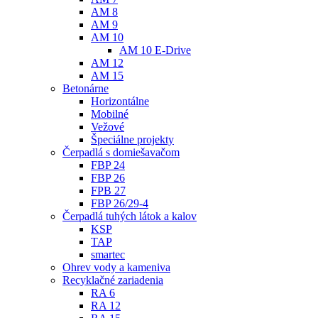
AM 8
AM 9
AM 10
AM 10 E-Drive
AM 12
AM 15
Betonárne
Horizontálne
Mobilné
Vežové
Špeciálne projekty
Čerpadlá s domiešavačom
FBP 24
FBP 26
FPB 27
FBP 26/29-4
Čerpadlá tuhých látok a kalov
KSP
TAP
smartec
Ohrev vody a kameniva
Recyklačné zariadenia
RA 6
RA 12