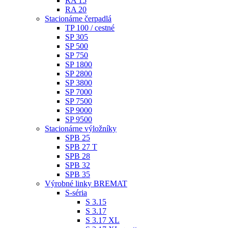
RA 15
RA 20
Stacionárne čerpadlá
TP 100 / cestné
SP 305
SP 500
SP 750
SP 1800
SP 2800
SP 3800
SP 7000
SP 7500
SP 9000
SP 9500
Stacionárne výložníky
SPB 25
SPB 27 T
SPB 28
SPB 32
SPB 35
Výrobné linky BREMAT
S-séria
S 3.15
S 3.17
S 3.17 XL