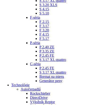
S 3.17 XL quattro
S 3.20 XLS
S 4.15
S 5.10
F-séria
F 2.15
F 3.17
F 3.20
F 4.15
F 5.17
P-séria
P 2.40 ZE
P 3.35 ZE
P 2.45 FE
S 3.17 XL quattro
C-séria
P 2.45 FE
S 3.17 XL quattro
Bremat na mieru
Generátor peny
Technológie
Autočerpadlá
Rockschieber
DirectDrive
Výložník Reptor